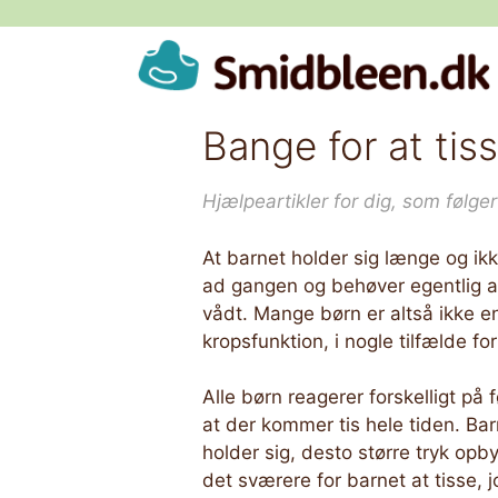
Hop
til
indhold
Bange for at ti
Hjælpeartikler for dig, som følg
At barnet holder sig længe og ikke
ad gangen og behøver egentlig ald
vådt. Mange børn er altså ikke e
kropsfunktion, i nogle tilfælde fo
Alle børn reagerer forskelligt på
at der kommer tis hele tiden. Bar
holder sig, desto større tryk opb
det sværere for barnet at tisse, 