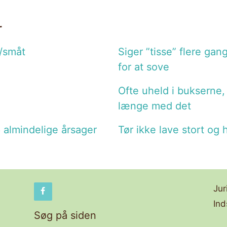
r
t/småt
Siger ”tisse” flere gan
for at sove
Ofte uheld i bukserne,
længe med det
6 almindelige årsager
Tør ikke lave stort og 
Jur
Ind
Søg på siden