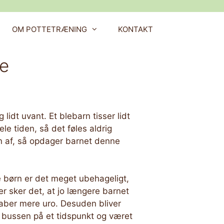
OM POTTETRÆNING
KONTAKT
ge
 lidt uvant. Et blebarn tisser lidt
le tiden, så det føles aldrig
en af, så opdager barnet denne
le børn er det meget ubehageligt,
er sker det, at jo længere barnet
skaber mere uro. Desuden bliver
 i bussen på et tidspunkt og været