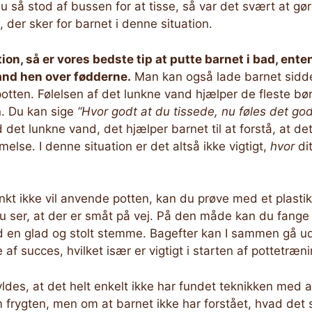
så stod af bussen for at tisse, så var det svært at gø
der sker for barnet i denne situation.
tion, så er vores bedste tip at putte barnet i bad, ente
and hen over fødderne.
Man kan også lade barnet sidd
otten. Følelsen af det lunkne vand hjælper de fleste bø
en. Du kan sige
“Hvor godt at du tissede, nu føles det god
det lunkne vand, det hjælper barnet til at forstå, at det 
lse. I denne situation er det altså ikke vigtigt,
hvor
dit
nkt ikke vil anvende potten, kan du prøve med et plastik
 ser, at der er småt på vej. På den måde kan du fange li
en glad og stolt stemme. Bagefter kan I sammen gå ud 
e af succes, hvilket især er vigtigt i starten af pottetræn
ldes, at det helt enkelt ikke har fundet teknikken med at 
m frygten, men om at barnet ikke har forstået, hvad det 