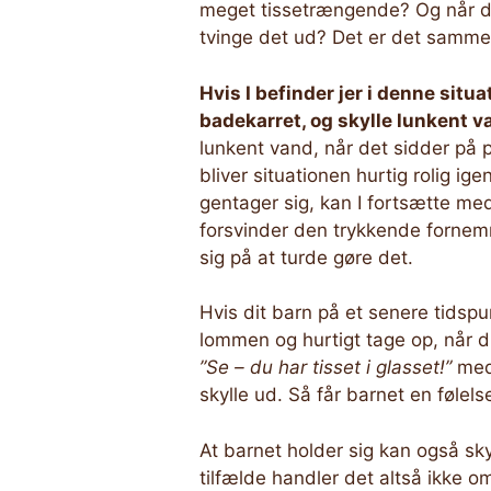
meget tissetrængende? Og når du 
tvinge det ud? Det er det samme, 
Hvis I befinder jer i denne situa
badekarret, og skylle lunkent v
lunkent vand, når det sidder på p
bliver situationen hurtig rolig ig
gentager sig, kan I fortsætte med 
forsvinder den trykkende fornemme
sig på at turde gøre det.
Hvis dit barn på et senere tidspu
lommen og hurtigt tage op, når du
”Se – du har tisset i glasset!”
med 
skylle ud. Så får barnet en følels
At barnet holder sig kan også sky
tilfælde handler det altså ikke o