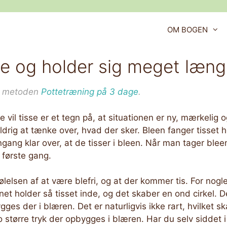
OM BOGEN
sse og holder sig meget læn
er metoden
Pottetræning på 3 dage
.
 vil tisse er et tegn på, at situationen er ny, mærkelig og
rig at tænke over, hvad der sker. Bleen fanger tisset he
ngang klar over, at de tisser i bleen. Når man tager ble
r første gang.
 følelsen af at være blefri, og at der kommer tis. For nog
net holder så tisset inde, og det skaber en ond cirkel. D
ygges der i blæren. Det er naturligvis ikke rart, hvilket 
jo større tryk der opbygges i blæren. Har du selv siddet